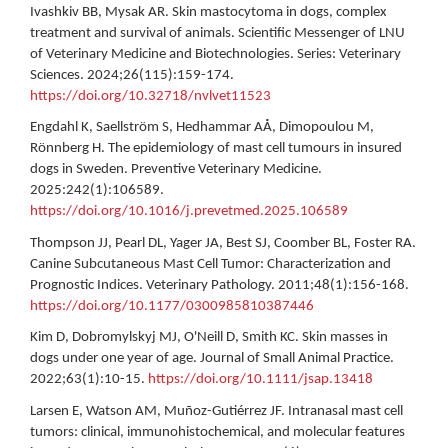
Ivashkiv BB, Mysak AR. Skin mastocytoma in dogs, complex
treatment and survival of animals. Scientific Messenger of LNU
of Veterinary Medicine and Biotechnologies. Series: Veterinary
Sciences. 2024;26(115):159-174.
https://doi.org/10.32718/nvlvet11523
Engdahl K, Saellström S, Hedhammar AÅ, Dimopoulou M,
Rönnberg H. The epidemiology of mast cell tumours in insured
dogs in Sweden. Preventive Veterinary Medicine.
2025:242(1):106589.
https://doi.org/10.1016/j.prevetmed.2025.106589
Thompson JJ, Pearl DL, Yager JA, Best SJ, Coomber BL, Foster RA.
Canine Subcutaneous Mast Cell Tumor: Characterization and
Prognostic Indices. Veterinary Pathology. 2011;48(1):156-168.
https://doi.org/10.1177/0300985810387446
Kim D, Dobromylskyj MJ, O'Neill D, Smith KC. Skin masses in
dogs under one year of age. Journal of Small Animal Practice.
2022;63(1):10-15.
https://doi.org/10.1111/jsap.13418
Larsen E, Watson AM, Muñoz-Gutiérrez JF. Intranasal mast cell
tumors: clinical, immunohistochemical, and molecular features