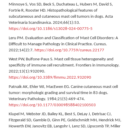
Minnoye S, Vos SD, Beck S, Duchateau L, Hubers M, David S,
Fortrie R, Rooster HD. Histopathological features of
subcutaneous and cutaneous mast cell tumors in dogs. Acta
Veterinaria Scandinavica. 2024;66(1):53.
https://doi.org/10.1186/s13028-024-00775-5
Leru PM. Evaluation and Classification of Mast Cell Disorders: A
Difficult to Manage Pathology in Clinical Practice. Cureus.
2022;14(2):7.
https://doi.org/10.7759/cureus.22177
West PW, Bulfone-Paus S. Mast cell tissue heterogeneity and
specificity of immune cell recruitment. Frontiers in Immunology.
2022;13(1):932090.
https://doi.org/10.3389/fimmu.2022.932090
Patnaik AK, Ehler WJ, MacEwen EG. Canine cutaneous mast cell
tumor: morphologic grading and survival time in 83 dogs.
Veterinary Pathology. 1984;21(5):469-474.
https://doi.org/10.1177/030098588402100503
Kiupel M, Webster JD, Bailey KL, Best S, DeLay J, Detrisac CJ,
Fitzgerald SD, Gamble D, Ginn PE, Goldschmidt MH, Hendrick MJ,
Howerth EW, Janovitz EB, Langohr I, Lenz SD, Lipscomb TP, Miller