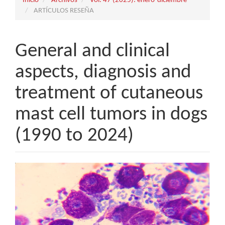
Inicio
Archivos
Vol. 47 (2025): enero-diciembre
ARTÍCULOS RESEÑA
General and clinical
aspects, diagnosis and
treatment of cutaneous
mast cell tumors in dogs
(1990 to 2024)
Barra
lateral
del
artículo