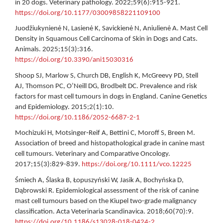
in 20 dogs. Veterinary pathology. 2022;59(6):915-921.
https://doi.org/10.1177/03009858221109100
Juodžiukynienė N, Lasienė K, Savickienė N, Aniulienė A. Mast Cell
Density in Squamous Cell Carcinoma of Skin in Dogs and Cats.
Animals. 2025;15(3):316.
https://doi.org/10.3390/ani15030316
Shoop SJ, Marlow S, Church DB, English K, McGreevy PD, Stell
AJ, Thomson PC, O’Neill DG, Brodbelt DC. Prevalence and risk
factors for mast cell tumours in dogs in England. Canine Genetics
and Epidemiology. 2015;2(1):10.
https://doi.org/10.1186/2052-6687-2-1
Mochizuki H, Motsinger‐Reif A, Bettini C, Moroff S, Breen M.
Association of breed and histopathological grade in canine mast
cell tumours. Veterinary and Comparative Oncology.
2017;15(3):829-839.
https://doi.org/10.1111/vco.12225
Śmiech A, Ślaska B, Łopuszyński W, Jasik A, Bochyńska D,
Dąbrowski R. Epidemiological assessment of the risk of canine
mast cell tumours based on the Kiupel two-grade malignancy
classification. Acta Veterinaria Scandinavica. 2018;60(70):9.
https://doi.org/10.1186/s13028-018-0424-2