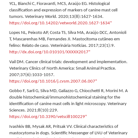
YCL, Bianchi C, Fioravanti, MCS, Araújo EG. Histological
classification and expression of markers of canine mast cell
tumors. Veterinary World. 2020;13(8):1627-1634.
https://doi.org/10.14202/vetworld.2020.1627-1634"
Lopes NL, Peixoto AP, Costa TS, Silva MA, Araújo DCC, Antonioli
T, Mascarenhas MB, Fernandes JI. Mastocitoma cutâneo em
felino: Relato de caso. Veterinária Notícias. 2017;23(1):9.
http://dx.doi.org/10.010101/XXXXX2017"
Vail DM. Cancer clinical trials: development and implementation.
Veterinary Clinics of North America: Small Animal Practice.
2007;37(6):1033-1057.
https://doi.org/10.1016/j.cvsm.2007.06.007"
Gobbo F, Sarli G, Silva MD, Galiazzo G, Chiocchetti R, Morini M. A
double histochemical/immunohistochemical staining for the
identification of canine mast cells in light microscopy. Veterinary
Sciences. 2021;8(10):229.
https://doi.org/10.3390/vetsci8100229"
Ivashkiv BB, Mysak AR, Pritsak VV. Clinical characteristics of
mastocytoma in dogs. Scientific Messenger of LNU of Veterinary