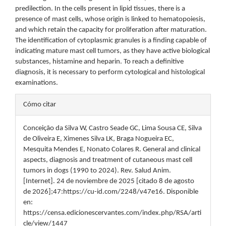
predilection. In the cells present in lipid tissues, there is a
presence of mast cells, whose origin is linked to hematopoiesis,
and which retain the capacity for proliferation after maturation.
The identification of cytoplasmic granules is a finding capable of
indicating mature mast cell tumors, as they have active biological
substances, histamine and heparin. To reach a definitive
diagnosis, it is necessary to perform cytological and histological
examinations.
Detalles
Cómo citar
del
Conceição da Silva W, Castro Seade GC, Lima Sousa CE, Silva
artículo
de Oliveira E, Ximenes Silva LK, Braga Nogueira EC,
Mesquita Mendes E, Nonato Colares R. General and clinical
aspects, diagnosis and treatment of cutaneous mast cell
tumors in dogs (1990 to 2024). Rev. Salud Anim.
[Internet]. 24 de noviembre de 2025 [citado 8 de agosto
de 2026];47:https://cu-id.com/2248/v47e16. Disponible
en:
https://censa.edicionescervantes.com/index.php/RSA/arti
cle/view/1447