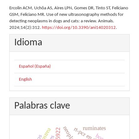
Ercolin ACM, Uchôa AS, Aires LPN, Gomes DR, Tinto ST, Feliciano
GSM, Feliciano MR. Use of new ultrasonography methods for
detecting neoplasms in dogs and cats: a review. Animals.
2024;14(2):312.
https://doi.org/10.3390/ani14020312
.
Idioma
Español (España)
English
Palabras clave
ruminates
neoplasm
crassostrea