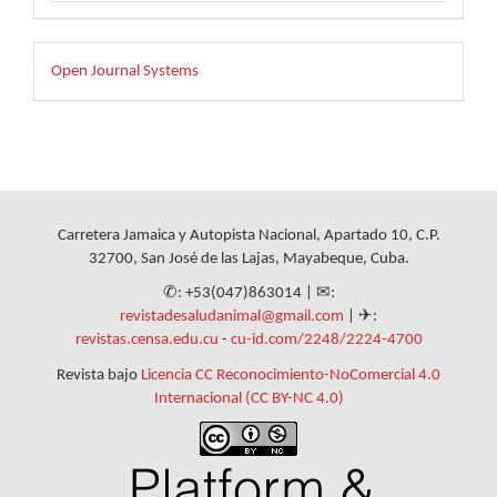
Desarrollado
Open Journal Systems
por
Carretera Jamaica y Autopista Nacional, Apartado 10, C.P.
32700, San José de las Lajas, Mayabeque, Cuba.
✆: +53(047)863014 | ✉:
revistadesaludanimal@gmail.com
| ✈:
revistas.censa.edu.cu
-
cu-id.com/2248/2224-4700
Revista bajo
Licencia CC Reconocimiento-NoComercial 4.0
Internacional (CC BY-NC 4.0)