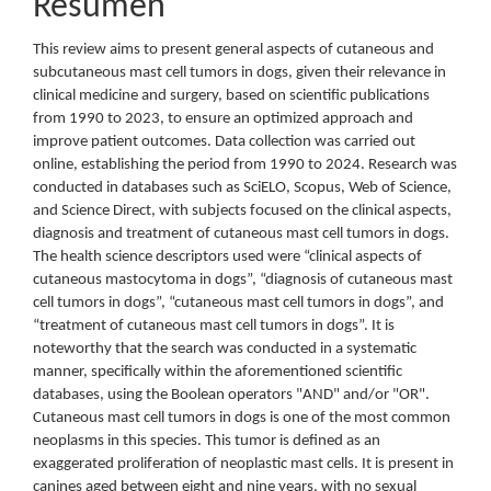
Resumen
This review aims to present general aspects of cutaneous and
subcutaneous mast cell tumors in dogs, given their relevance in
clinical medicine and surgery, based on scientific publications
from 1990 to 2023, to ensure an optimized approach and
improve patient outcomes. Data collection was carried out
online, establishing the period from 1990 to 2024. Research was
conducted in databases such as SciELO, Scopus, Web of Science,
and Science Direct, with subjects focused on the clinical aspects,
diagnosis and treatment of cutaneous mast cell tumors in dogs.
The health science descriptors used were “clinical aspects of
cutaneous mastocytoma in dogs”, “diagnosis of cutaneous mast
cell tumors in dogs”, “cutaneous mast cell tumors in dogs”, and
“treatment of cutaneous mast cell tumors in dogs”. It is
noteworthy that the search was conducted in a systematic
manner, specifically within the aforementioned scientific
databases, using the Boolean operators "AND" and/or "OR".
Cutaneous mast cell tumors in dogs is one of the most common
neoplasms in this species. This tumor is defined as an
exaggerated proliferation of neoplastic mast cells. It is present in
canines aged between eight and nine years, with no sexual