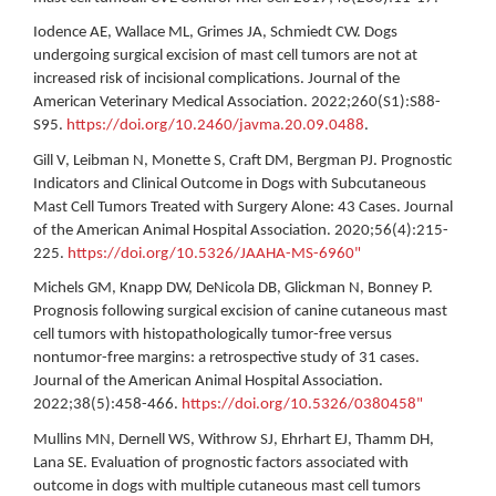
Iodence AE, Wallace ML, Grimes JA, Schmiedt CW. Dogs
undergoing surgical excision of mast cell tumors are not at
increased risk of incisional complications. Journal of the
American Veterinary Medical Association. 2022;260(S1):S88-
S95.
https://doi.org/10.2460/javma.20.09.0488
.
Gill V, Leibman N, Monette S, Craft DM, Bergman PJ. Prognostic
Indicators and Clinical Outcome in Dogs with Subcutaneous
Mast Cell Tumors Treated with Surgery Alone: 43 Cases. Journal
of the American Animal Hospital Association. 2020;56(4):215-
225.
https://doi.org/10.5326/JAAHA-MS-6960"
Michels GM, Knapp DW, DeNicola DB, Glickman N, Bonney P.
Prognosis following surgical excision of canine cutaneous mast
cell tumors with histopathologically tumor-free versus
nontumor-free margins: a retrospective study of 31 cases.
Journal of the American Animal Hospital Association.
2022;38(5):458-466.
https://doi.org/10.5326/0380458"
Mullins MN, Dernell WS, Withrow SJ, Ehrhart EJ, Thamm DH,
Lana SE. Evaluation of prognostic factors associated with
outcome in dogs with multiple cutaneous mast cell tumors