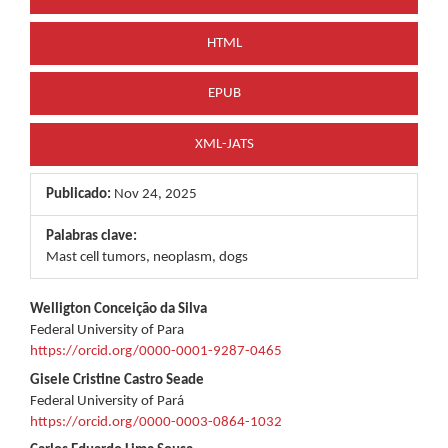
HTML
EPUB
XML-JATS
Publicado:
Nov 24, 2025
Palabras clave:
Mast cell tumors, neoplasm, dogs
Contenido
Welligton Conceição da Silva
Federal University of Para
principal
https://orcid.org/0000-0001-9287-0465
del
Gisele Cristine Castro Seade
Federal University of Pará
artículo
https://orcid.org/0000-0003-0864-1032