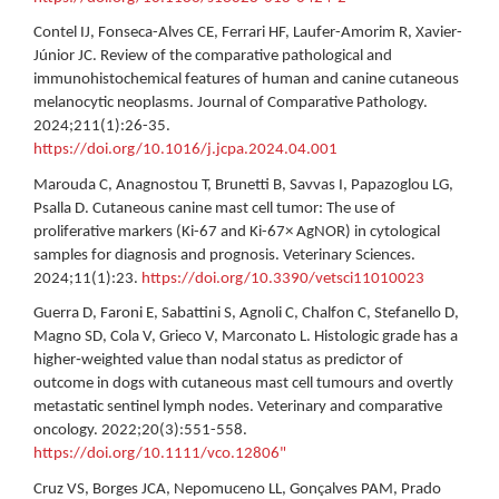
Contel IJ, Fonseca-Alves CE, Ferrari HF, Laufer-Amorim R, Xavier-
Júnior JC. Review of the comparative pathological and
immunohistochemical features of human and canine cutaneous
melanocytic neoplasms. Journal of Comparative Pathology.
2024;211(1):26-35.
https://doi.org/10.1016/j.jcpa.2024.04.001
Marouda C, Anagnostou T, Brunetti B, Savvas I, Papazoglou LG,
Psalla D. Cutaneous canine mast cell tumor: The use of
proliferative markers (Ki-67 and Ki-67× AgNOR) in cytological
samples for diagnosis and prognosis. Veterinary Sciences.
2024;11(1):23.
https://doi.org/10.3390/vetsci11010023
Guerra D, Faroni E, Sabattini S, Agnoli C, Chalfon C, Stefanello D,
Magno SD, Cola V, Grieco V, Marconato L. Histologic grade has a
higher‐weighted value than nodal status as predictor of
outcome in dogs with cutaneous mast cell tumours and overtly
metastatic sentinel lymph nodes. Veterinary and comparative
oncology. 2022;20(3):551-558.
https://doi.org/10.1111/vco.12806"
Cruz VS, Borges JCA, Nepomuceno LL, Gonçalves PAM, Prado