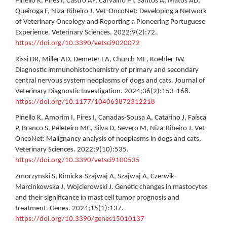
Pinello K, Pires I, Castro AF, Carvalho PT, Santos A, Matos AD,
Queiroga F, Niza-Ribeiro J. Vet-OncoNet: Developing a Network
of Veterinary Oncology and Reporting a Pioneering Portuguese
Experience. Veterinary Sciences. 2022;9(2):72.
https://doi.org/10.3390/vetsci9020072
Rissi DR, Miller AD, Demeter EA, Church ME, Koehler JW.
Diagnostic immunohistochemistry of primary and secondary
central nervous system neoplasms of dogs and cats. Journal of
Veterinary Diagnostic Investigation. 2024;36(2):153-168.
https://doi.org/10.1177/104063872312218
Pinello K, Amorim I, Pires I, Canadas-Sousa A, Catarino J, Faísca
P, Branco S, Peleteiro MC, Silva D, Severo M, Niza-Ribeiro J. Vet-
OncoNet: Malignancy analysis of neoplasms in dogs and cats.
Veterinary Sciences. 2022;9(10):535.
https://doi.org/10.3390/vetsci9100535
Zmorzynski S, Kimicka-Szajwaj A, Szajwaj A, Czerwik-
Marcinkowska J, Wojcierowski J. Genetic changes in mastocytes
and their significance in mast cell tumor prognosis and
treatment. Genes. 2024;15(1):137.
https://doi.org/10.3390/genes15010137