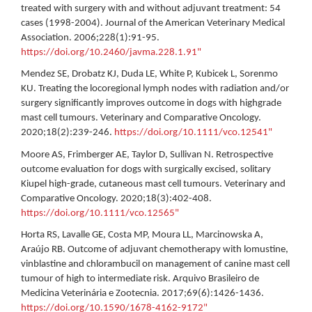
treated with surgery with and without adjuvant treatment: 54
cases (1998-2004). Journal of the American Veterinary Medical
Association. 2006;228(1):91-95.
https://doi.org/10.2460/javma.228.1.91"
Mendez SE, Drobatz KJ, Duda LE, White P, Kubicek L, Sorenmo
KU. Treating the locoregional lymph nodes with radiation and/or
surgery significantly improves outcome in dogs with highgrade
mast cell tumours. Veterinary and Comparative Oncology.
2020;18(2):239-246.
https://doi.org/10.1111/vco.12541"
Moore AS, Frimberger AE, Taylor D, Sullivan N. Retrospective
outcome evaluation for dogs with surgically excised, solitary
Kiupel high-grade, cutaneous mast cell tumours. Veterinary and
Comparative Oncology. 2020;18(3):402-408.
https://doi.org/10.1111/vco.12565"
Horta RS, Lavalle GE, Costa MP, Moura LL, Marcinowska A,
Araújo RB. Outcome of adjuvant chemotherapy with lomustine,
vinblastine and chlorambucil on management of canine mast cell
tumour of high to intermediate risk. Arquivo Brasileiro de
Medicina Veterinária e Zootecnia. 2017;69(6):1426-1436.
https://doi.org/10.1590/1678-4162-9172"