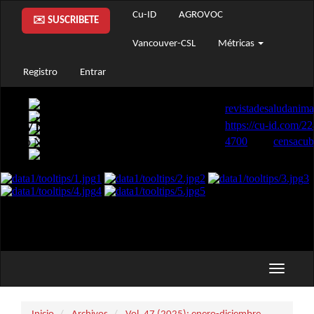
Navegación
Cu-ID
AGROVOC
✉️ SUSCRIBETE
principal
Contenido
Vancouver-CSL
Métricas
principal
Barra
Registro
Entrar
lateral
Toggle
navigati