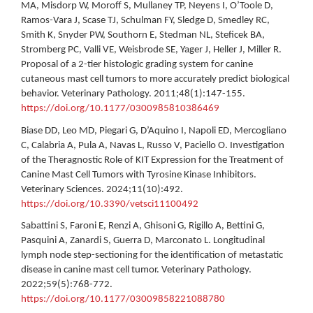
MA, Misdorp W, Moroff S, Mullaney TP, Neyens I, O’Toole D,
Ramos-Vara J, Scase TJ, Schulman FY, Sledge D, Smedley RC,
Smith K, Snyder PW, Southorn E, Stedman NL, Steficek BA,
Stromberg PC, Valli VE, Weisbrode SE, Yager J, Heller J, Miller R.
Proposal of a 2-tier histologic grading system for canine
cutaneous mast cell tumors to more accurately predict biological
behavior. Veterinary Pathology. 2011;48(1):147-155.
https://doi.org/10.1177/0300985810386469
Biase DD, Leo MD, Piegari G, D’Aquino I, Napoli ED, Mercogliano
C, Calabria A, Pula A, Navas L, Russo V, Paciello O. Investigation
of the Theragnostic Role of KIT Expression for the Treatment of
Canine Mast Cell Tumors with Tyrosine Kinase Inhibitors.
Veterinary Sciences. 2024;11(10):492.
https://doi.org/10.3390/vetsci11100492
Sabattini S, Faroni E, Renzi A, Ghisoni G, Rigillo A, Bettini G,
Pasquini A, Zanardi S, Guerra D, Marconato L. Longitudinal
lymph node step-sectioning for the identification of metastatic
disease in canine mast cell tumor. Veterinary Pathology.
2022;59(5):768-772.
https://doi.org/10.1177/03009858221088780