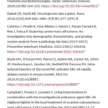
Medicine and Biotechnologies. Series: Veterinary Sciences.
2020;22(98):144-153.
https://doi.org/10.32718/nvlvet9825"
Daleck CR, Nardi AB. Oncologia em cães e gatos. Roca.
2016;2(50):649-660. ISBN: 978-85-277-2991-8
Catarino J, Pinello K, Niza-Ribeiro J, Santos J, Payan-Carreira R,
Reis J, Faísca P. Exploring canine mast cell tumors: An
investigation into demographic characteristics, and grading
system analysis from a pathology lab data (2019-2021).
Preventive Veterinary Medicine. 2025;236(1):106416.
https://doi.org/10.1016/j.prevetmed.2025.106416"
Boyle GM, D'Souza MM, Pierce CJ, Adams RA, Cantor AS, Johns
JP, Maslovskaya L, Gordon VA, Reddell PW, Parsons PG. Intra-
lesional injection of the novel PKC activator EBC-46 rapidly
ablates tumors in mouse models. PloS On.
2014;9(10):e108887.
https://doi.org/10.1371/journal.pone.0108887"
Campbell J, Poulos C, Lowden S. Using triamcinolone in
combination with the investigational anticancer agent EBC-46
(tigilanol tiglate) in the local treatment of a canine subcutaneous
mast cell tumour. CVE Control Ther Ser. 2017;46(286):11-17.