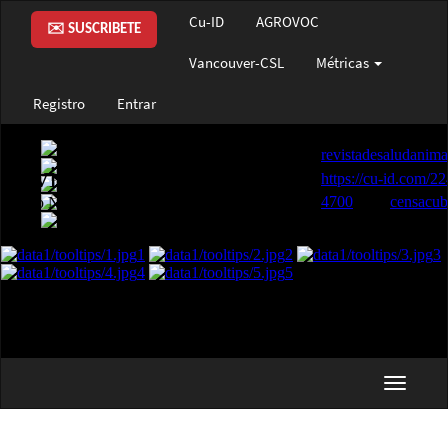
Navegación
Cu-ID
AGROVOC
principal
✉️ SUSCRIBETE
Contenido
Vancouver-CSL
Métricas
principal
Barra
Registro
Entrar
lateral
Toggle
navigat