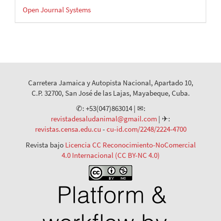
Desarrollado
Open Journal Systems
por
Carretera Jamaica y Autopista Nacional, Apartado 10,
C.P. 32700, San José de las Lajas, Mayabeque, Cuba.
✆: +53(047)863014 | ✉:
revistadesaludanimal@gmail.com
| ✈:
revistas.censa.edu.cu
-
cu-id.com/2248/2224-4700
Revista bajo
Licencia CC Reconocimiento-NoComercial
4.0 Internacional (CC BY-NC 4.0)