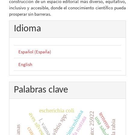
construcción de un espacio editorial más diverso, equitativo,
inclusivo y accesible, donde el conocimiento científico pueda
prosperar sin barreras.
Idioma
Español (España)
English
Palabras clave
escherichia coli
terneros
aves silvestres
vibrio spp.
angula rostrata
una salud
l. vannamei