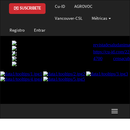
Navegación
Cu-ID
AGROVOC
principal
✉️ SUSCRIBETE
Contenido
Vancouver-CSL
Métricas
principal
Barra
Registro
Entrar
lateral
Toggle
navigat