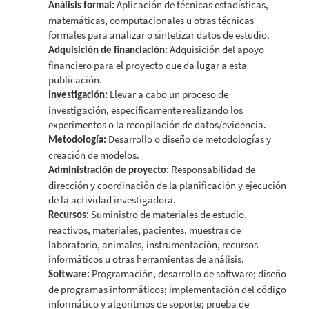
Aplicación de técnicas estadísticas,
Análisis formal:
matemáticas, computacionales u otras técnicas
formales para analizar o sintetizar datos de estudio.
Adquisición del apoyo
Adquisición de financiación:
financiero para el proyecto que da lugar a esta
publicación.
Llevar a cabo un proceso de
Investigación:
investigación, específicamente realizando los
experimentos o la recopilación de datos/evidencia.
Desarrollo o diseño de metodologías y
Metodología:
creación de modelos.
Responsabilidad de
Administración de proyecto:
dirección y coordinación de la planificación y ejecución
de la actividad investigadora.
Suministro de materiales de estudio,
Recursos:
reactivos, materiales, pacientes, muestras de
laboratorio, animales, instrumentación, recursos
informáticos u otras herramientas de análisis.
Programación, desarrollo de software; diseño
Software:
de programas informáticos; implementación del código
informático y algoritmos de soporte; prueba de