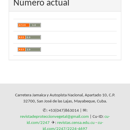
Número actual
Carretera Jamaica y Autopista Nacional, Apartado 10, C.P.
32700, San José de las Lajas, Mayabeque, Cuba.
✆: +53(047)863014 | ✉:
revistadeproteccionvegetal@gmail.com
| Cu-ID:
cu-
id.com/2247
✈:
revistas.censa.edu.cu
-
cu-
id.com/2247/2224-4697