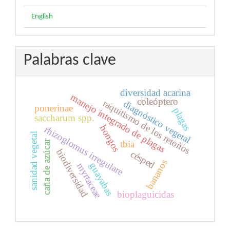
English
Palabras clave
diversidad acarina
manejo integrado de plagas
coleóptero
raquitismo de los retoños
diagnóstico vegetal
ponerinae
plagas
saccharum spp.
hongos
rhizoglomus irregulare
sanidad vegetal
caña de azúcar
tbia
biodiversidad
césped
bananos
guayabas
myrtaceae
bioplaguicidas