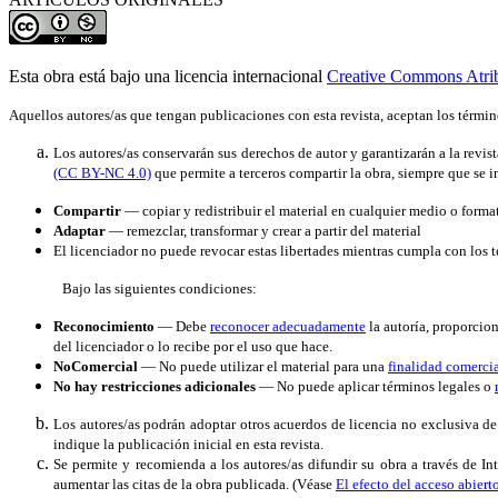
Esta obra está bajo una licencia internacional
Creative Commons Atri
Aquellos autores/as que tengan publicaciones con esta revista, aceptan los términ
Los autores/as conservarán sus derechos de autor y garantizarán a la revis
(CC BY-NC 4.0)
que permite a terceros compartir la obra, siempre que se in
Compartir
— copiar y redistribuir el material en cualquier medio o forma
Adaptar
— remezclar, transformar y crear a partir del material
El licenciador no puede revocar estas libertades mientras cumpla con los t
Bajo las siguientes condiciones:
Reconocimiento
— Debe
reconocer adecuadamente
la autoría, proporcion
del licenciador o lo recibe por el uso que hace.
NoComercial
— No puede utilizar el material para una
finalidad comerci
No hay restricciones adicionales
— No puede aplicar términos legales o
Los autores/as podrán adoptar otros acuerdos de licencia no exclusiva de
indique la publicación inicial en esta revista.
Se permite y recomienda a los autores/as difundir su obra a través de In
aumentar las citas de la obra publicada. (Véase
El efecto del acceso abiert