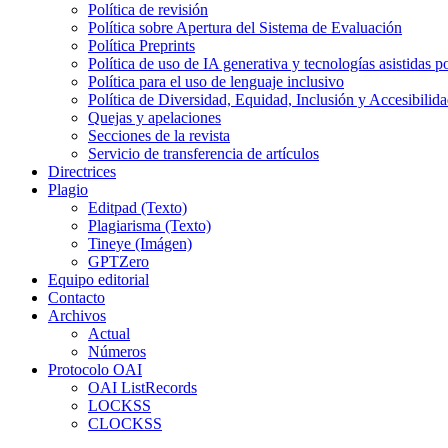
Política de revisión
Política sobre Apertura del Sistema de Evaluación
Política Preprints
Política de uso de IA generativa y tecnologías asistidas p
Política para el uso de lenguaje inclusivo
Política de Diversidad, Equidad, Inclusión y Accesibili
Quejas y apelaciones
Secciones de la revista
Servicio de transferencia de artículos
Directrices
Plagio
Editpad (Texto)
Plagiarisma (Texto)
Tineye (Imágen)
GPTZero
Equipo editorial
Contacto
Archivos
Actual
Números
Protocolo OAI
OAI ListRecords
LOCKSS
CLOCKSS