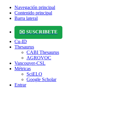
Navegación principal
Contenido principal
Barra lateral
✉️ SUSCRIBETE
Cu-ID
Thesaurus
CABI Thesaurus
AGROVOC
Vancouver-CSL
Métricas
SciELO
Google Scholar
Entrar