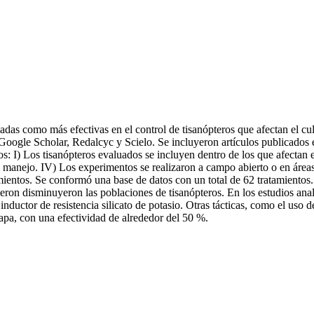
rmadas como más efectivas en el control de tisanópteros que afectan el cu
 de Google Scholar, Redalcyc y Scielo. Se incluyeron artículos publicado
os: I) Los tisanópteros evaluados se incluyen dentro de los que afectan e
de manejo. IV) Los experimentos se realizaron a campo abierto o en área
atamientos. Se conformó una base de datos con un total de 62 tratamientos
bieron disminuyeron las poblaciones de tisanópteros. En los estudios ana
l inductor de resistencia silicato de potasio. Otras tácticas, como el u
papa, con una efectividad de alrededor del 50 %.