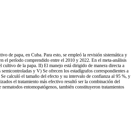
ltivo de papa, en Cuba. Para esto, se empleó la revisión sistemática y
s en el período comprendido entre el 2010 y 2022. En el meta-análisis
l cultivo de la papa. II) El manejo está dirigido de manera directa a
s semicontroladas y V) Se ofrecen los estadígrafos correspondientes a
. Se calculó el tamaño del efecto y su intervalo de confianza al 95 %, y
lizados el tratamiento más efectivo resultó ser la combinación del
so de nematodos entomopatógenos, también constituyeron tratamientos