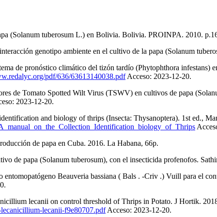
e Papa (Solanum tuberosum L.) en Bolivia. Bolivia. PROINPA. 2010. p
teracción genotipo ambiente en el cultivo de la papa (Solanum tuberos
ema de pronóstico climático del tizón tardío (Phytophthora infestans) 
ww.redalyc.org/pdf/636/63613140038.pdf
Acceso: 2023-12-20.
ores de Tomato Spotted Wilt Virus (TSWV) en cultivos de papa (Solanu
cceso: 2023-12-20.
entification and biology of thrips (Insecta: Thysanoptera). 1st ed., 
_A_manual_on_the_Collection_Identification_biology_of_Thrips
Acceso
 producción de papa en Cuba. 2016. La Habana, 66p.
cultivo de papa (Solanum tuberosum), con el insecticida profenofos. Sa
omopatógeno Beauveria bassiana ( Bals . -Criv .) Vuill para el control
0.
illium lecanii on control threshold of Thrips in Potato. J Hortik. 201
-lecanicillium-lecanii-f9e80707.pdf
Acceso: 2023-12-20.