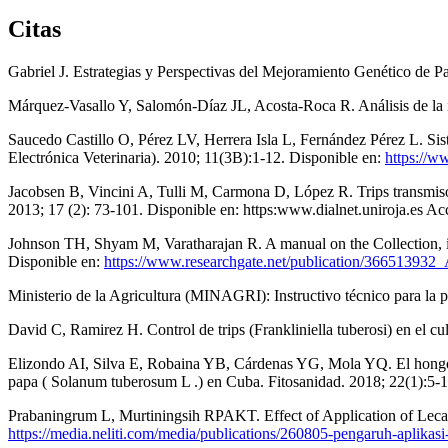
Citas
Gabriel J. Estrategias y Perspectivas del Mejoramiento Genético d
Márquez-Vasallo Y, Salomón-Díaz JL, Acosta-Roca R. Análisis de la in
Saucedo Castillo O, Pérez LV, Herrera Isla L, Fernández Pérez L. Sist
Electrónica Veterinaria). 2010; 11(3B):1-12. Disponible en:
https://w
Jacobsen B, Vincini A, Tulli M, Carmona D, López R. Trips transmis
2013; 17 (2): 73-101. Disponible en: https:www.dialnet.uniroja.es A
Johnson TH, Shyam M, Varatharajan R. A manual on the Collection, id
Disponible en:
https://www.researchgate.net/publication/366513932
Ministerio de la Agricultura (MINAGRI): Instructivo técnico para la
David C, Ramirez H. Control de trips (Frankliniella tuberosi) en el 
Elizondo AI, Silva E, Robaina YB, Cárdenas YG, Mola YQ. El hongo ent
papa ( Solanum tuberosum L .) en Cuba. Fitosanidad. 2018; 22(1):5-1
Prabaningrum L, Murtiningsih RPAKT. Effect of Application of Lecanic
https://media.neliti.com/media/publications/260805-pengaruh-aplikasi