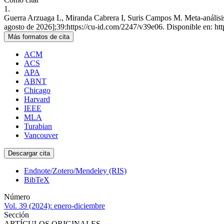
1.
Guerra Arzuaga L, Miranda Cabrera I, Suris Campos M. Meta-análisis de
agosto de 2026];39:https://cu-id.com/2247/v39e06. Disponible en: ht
Más formatos de cita
ACM
ACS
APA
ABNT
Chicago
Harvard
IEEE
MLA
Turabian
Vancouver
Descargar cita
Endnote/Zotero/Mendeley (RIS)
BibTeX
Número
Vol. 39 (2024): enero-diciembre
Sección
ARTÍCULOS ORIGINALES