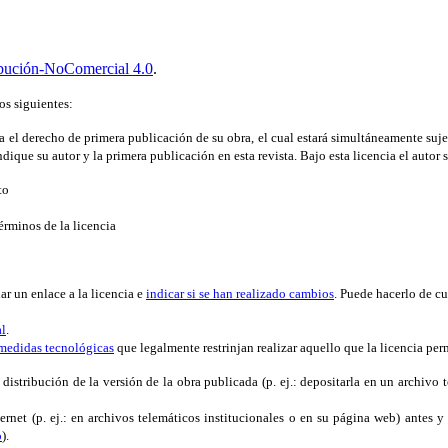
bución-NoComercial 4.0
.
os siguientes:
ta el derecho de primera publicación de su obra, el cual estará simultáneamente suje
dique su autor y la primera publicación en esta revista. Bajo esta licencia el autor s
to
érminos de la licencia
ar un enlace a la licencia e
indicar si se han realizado cambios
. Puede hacerlo de c
al
.
medidas tecnológicas
que legalmente restrinjan realizar aquello que la licencia per
 distribución de la versión de la obra publicada (p. ej.: depositarla en un archiv
ternet (p. ej.: en archivos telemáticos institucionales o en su página web) antes 
o
).