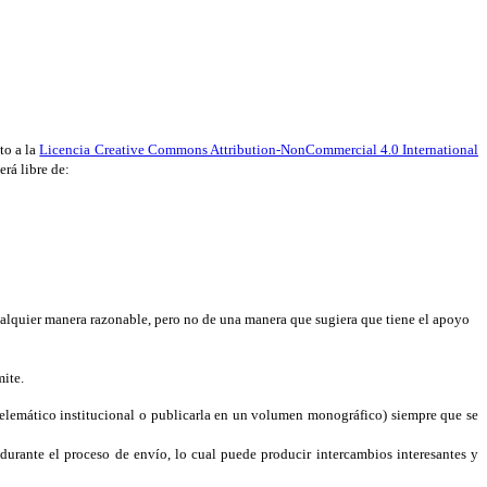
to a la
Licencia Creative Commons Attribution-NonCommercial 4.0 International
erá libre de:
ualquier manera razonable, pero no de una manera que sugiera que tiene el apoyo
mite.
o telemático institucional o publicarla en un volumen monográfico) siempre que se
y durante el proceso de envío, lo cual puede producir intercambios interesantes y