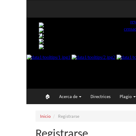
Navegación
principal
Contenido
principal
Barra
lateral
🏠︎
Acerca de
Directrices
Plagio
Inicio
Registrarse
Registrarse