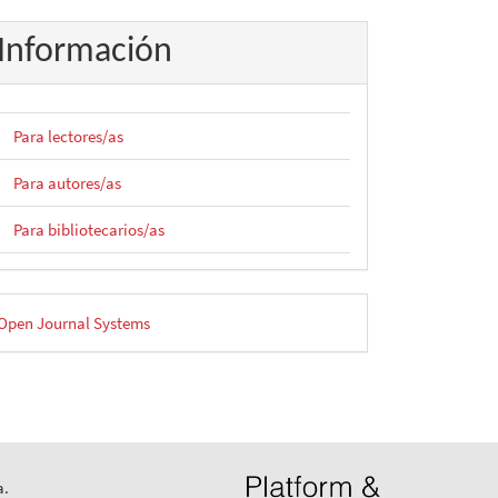
Información
Para lectores/as
Para autores/as
Para bibliotecarios/as
esarrollado
Open Journal Systems
or
a.