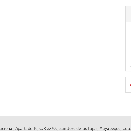
D
p
cional, Apartado 10, C.P. 32700, San José de las Lajas, Mayabeque, Cub