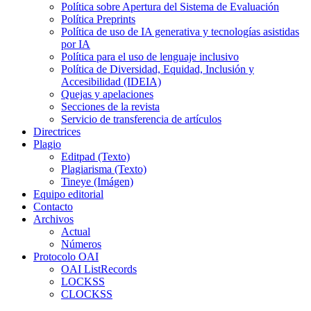
Política sobre Apertura del Sistema de Evaluación
Política Preprints
Política de uso de IA generativa y tecnologías asistidas
por IA
Política para el uso de lenguaje inclusivo
Política de Diversidad, Equidad, Inclusión y
Accesibilidad (IDEIA)
Quejas y apelaciones
Secciones de la revista
Servicio de transferencia de artículos
Directrices
Plagio
Editpad (Texto)
Plagiarisma (Texto)
Tineye (Imágen)
Equipo editorial
Contacto
Archivos
Actual
Números
Protocolo OAI
OAI ListRecords
LOCKSS
CLOCKSS