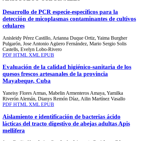
Desarrollo de PCR especie-específicos para la
detección de micoplasmas contaminantes de cultivos
celulares
Anisleidy Pérez Castillo, Arianna Duque Ortiz, Yaima Burgher
Pulgarón, Jose Antonio Agüero Fernández, Mario Sergio Solis
Castells, Evelyn Lobo-Rivero
PDF
HTML
XML
EPUB
Evaluación de la calidad higiénico-sanitaria de los
quesos frescos artesanales de la provincia
Mayabeque, Cuba
Yaneisy Flores Armas, Mabelin Armenteros Amaya, Yamilka
Riverón Alemán, Dianys Remón Díaz, Ailin Martínez Vasallo
PDF
HTML
XML
EPUB
Aislamiento e identificación de bacterias ácido
lácticas del tracto digestivo de abejas adultas Apis
mellifera