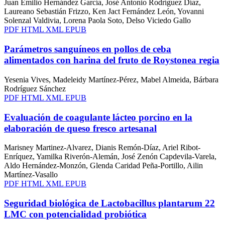
Juan Emilio Hernández García, José Antonio Rodríguez Díaz,
Laureano Sebastián Frizzo, Ken Jact Fernández León, Yovanni
Solenzal Valdivia, Lorena Paola Soto, Delso Viciedo Gallo
PDF
HTML
XML
EPUB
Parámetros sanguíneos en pollos de ceba
alimentados con harina del fruto de Roystonea regia
Yesenia Vives, Madeleidy Martínez-Pérez, Mabel Almeida, Bárbara
Rodríguez Sánchez
PDF
HTML
XML
EPUB
Evaluación de coagulante lácteo porcino en la
elaboración de queso fresco artesanal
Marisney Martinez-Alvarez, Dianis Remón-Díaz, Ariel Ribot-
Enríquez, Yamilka Riverón-Alemán, José Zenón Capdevila-Varela,
Aldo Hernández-Monzón, Glenda Caridad Peña-Portillo, Ailin
Martínez-Vasallo
PDF
HTML
XML
EPUB
Seguridad biológica de Lactobacillus plantarum 22
LMC con potencialidad probiótica