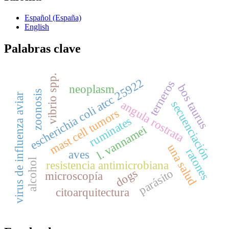
Español (España)
English
Palabras clave
vibrio spp.
escherichia coli atcc 25922
terneros
bos taurus
neoplasm
zoonosis
virus de influenza aviar
angula rostrata
secuenciación
mast cell tumors
ruminates
l. vannamei
una salud
ratones
aves
alcohol
resistencia antimicrobiana
dogs
parásito
microscopía
citoarquitectura