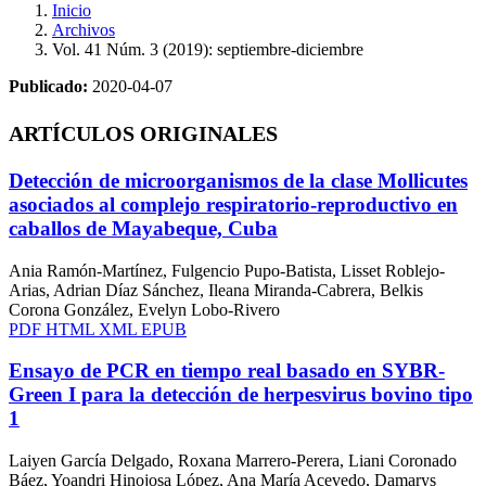
Inicio
Archivos
Vol. 41 Núm. 3 (2019): septiembre-diciembre
Publicado:
2020-04-07
ARTÍCULOS ORIGINALES
Detección de microorganismos de la clase Mollicutes
asociados al complejo respiratorio-reproductivo en
caballos de Mayabeque, Cuba
Ania Ramón-Martínez, Fulgencio Pupo-Batista, Lisset Roblejo-
Arias, Adrian Díaz Sánchez, Ileana Miranda-Cabrera, Belkis
Corona González, Evelyn Lobo-Rivero
PDF
HTML
XML
EPUB
Ensayo de PCR en tiempo real basado en SYBR-
Green I para la detección de herpesvirus bovino tipo
1
Laiyen García Delgado, Roxana Marrero-Perera, Liani Coronado
Báez, Yoandri Hinojosa López, Ana María Acevedo, Damarys