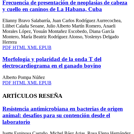
Frecuencia de presentación de neoplasias de cabeza
y cuello en caninos de La Habana, Cuba
Elianny Bravo Salabarría, Juan Carlos Rodríguez Aurrecochea,
Lilibet Calaña Seoane, Julio Alberto Martín Romero, Anaeli
Morales López, Yosuán Montañez Escobedo, Diana García
Montero, María Beatriz Rodríguez Alonso, Yoslenys Delgado
Herrera
PDF
HTML
XML
EPUB
Morfología y polaridad de la onda T del
electrocardiograma en el ganado bovino
Alberto Pompa Núñez
PDF
HTML
XML
EPUB
ARTÍCULOS RESEÑA
Resistencia antimicrobiana en bacterias de origen
animal: desafíos para su contención desde el
laboratorio
Ivette Espinosa Castaño, Michel Báez Arias, Rosa Elena Hernández