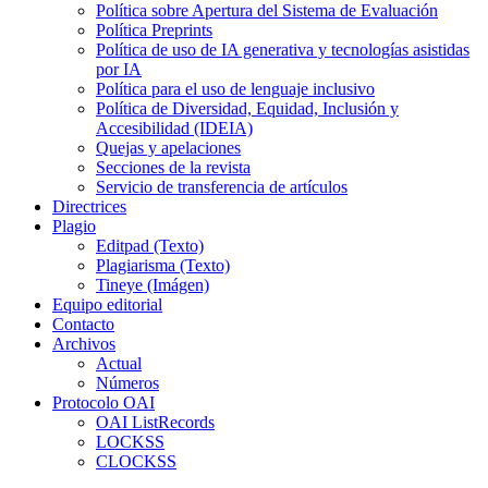
Política sobre Apertura del Sistema de Evaluación
Política Preprints
Política de uso de IA generativa y tecnologías asistidas
por IA
Política para el uso de lenguaje inclusivo
Política de Diversidad, Equidad, Inclusión y
Accesibilidad (IDEIA)
Quejas y apelaciones
Secciones de la revista
Servicio de transferencia de artículos
Directrices
Plagio
Editpad (Texto)
Plagiarisma (Texto)
Tineye (Imágen)
Equipo editorial
Contacto
Archivos
Actual
Números
Protocolo OAI
OAI ListRecords
LOCKSS
CLOCKSS