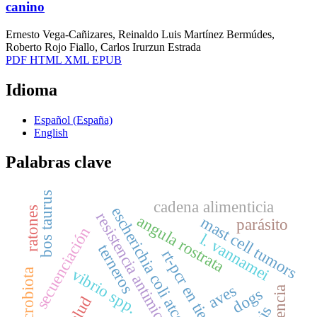
canino
Ernesto Vega-Cañizares, Reinaldo Luis Martínez Bermúdes,
Roberto Rojo Fiallo, Carlos Irurzun Estrada
PDF
HTML
XML
EPUB
Idioma
Español (España)
English
Palabras clave
bos taurus
cadena alimenticia
escherichia coli atcc 25922
ratones
resistencia antimicrobiana
angula rostrata
mast cell tumors
parásito
secuenciación
l. vannamei
terneros
rt-pcr en tiempo real
vibrio spp.
microbiota
aves
dogs