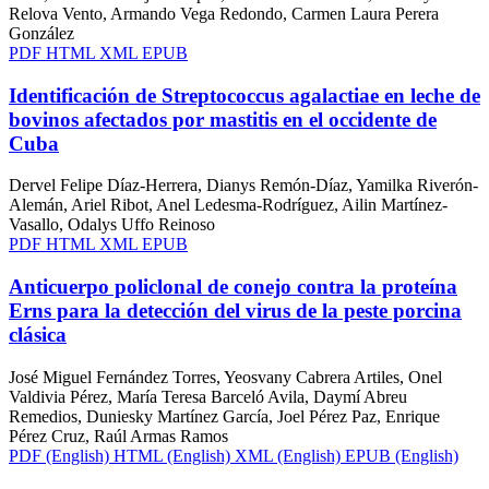
Relova Vento, Armando Vega Redondo, Carmen Laura Perera
González
PDF
HTML
XML
EPUB
Identificación de Streptococcus agalactiae en leche de
bovinos afectados por mastitis en el occidente de
Cuba
Dervel Felipe Díaz-Herrera, Dianys Remón-Díaz, Yamilka Riverón-
Alemán, Ariel Ribot, Anel Ledesma-Rodríguez, Ailin Martínez-
Vasallo, Odalys Uffo Reinoso
PDF
HTML
XML
EPUB
Anticuerpo policlonal de conejo contra la proteína
Erns para la detección del virus de la peste porcina
clásica
José Miguel Fernández Torres, Yeosvany Cabrera Artiles, Onel
Valdivia Pérez, María Teresa Barceló Avila, Daymí Abreu
Remedios, Duniesky Martínez García, Joel Pérez Paz, Enrique
Pérez Cruz, Raúl Armas Ramos
PDF (English)
HTML (English)
XML (English)
EPUB (English)