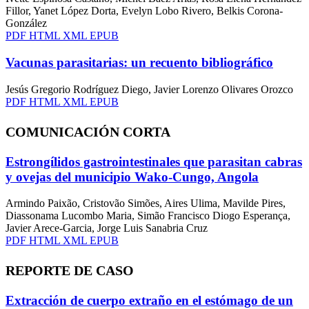
Fillor, Yanet López Dorta, Evelyn Lobo Rivero, Belkis Corona-
González
PDF
HTML
XML
EPUB
Vacunas parasitarias: un recuento bibliográfico
Jesús Gregorio Rodríguez Diego, Javier Lorenzo Olivares Orozco
PDF
HTML
XML
EPUB
COMUNICACIÓN CORTA
Estrongílidos gastrointestinales que parasitan cabras
y ovejas del municipio Wako-Cungo, Angola
Armindo Paixão, Cristovão Simões, Aires Ulima, Mavilde Pires,
Diassonama Lucombo Maria, Simão Francisco Diogo Esperança,
Javier Arece-Garcia, Jorge Luis Sanabria Cruz
PDF
HTML
XML
EPUB
REPORTE DE CASO
Extracción de cuerpo extraño en el estómago de un