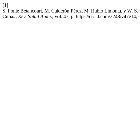
[1]
S. Ponte Betancourt, M. Calderón Pérez, M. Rubio Limonta, y W. S. Ro
Cuba»,
Rev. Salud Anim.
, vol. 47, p. https://cu-id.com/2248/v47e14, 