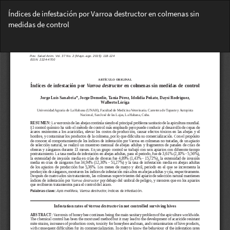
Volver
Índices de infestación por Varroa destructor en colmenas sin
a
medidas de control
los
detalles
Des
del
De
artículo
PD