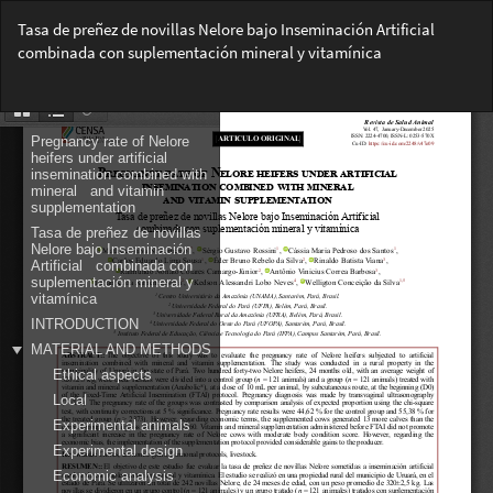
Volver
Tasa de preñez de novillas Nelore bajo Inseminación Artificial
a
combinada con suplementación mineral y vitamínica
los
detalles
Des
del
De
artículo
PD